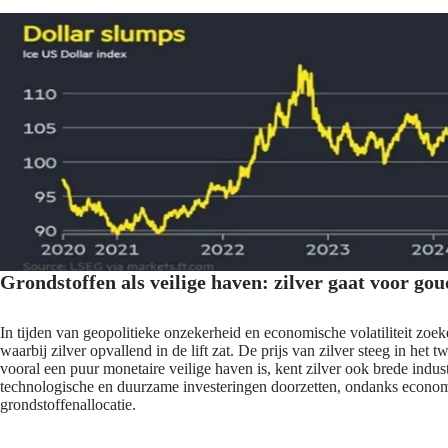
Grondstoffen als veilige haven: zilver gaat voor gou
In tijden van geopolitieke onzekerheid en economische volatiliteit zoe
waarbij zilver opvallend in de lift zat. De prijs van zilver steeg in h
vooral een puur monetaire veilige haven is, kent zilver ook brede indus
technologische en duurzame investeringen doorzetten, ondanks economis
grondstoffenallocatie.