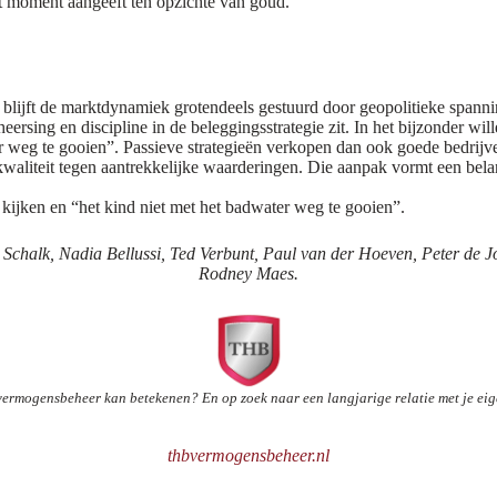
dit moment aangeeft ten opzichte van goud.
blijft de marktdynamiek grotendeels gestuurd door geopolitieke spanning
heersing en discipline in de beleggingsstrategie zit. In het bijzonder wil
er weg te gooien”. Passieve strategieën verkopen dan ook goede bedrij
kwaliteit tegen aantrekkelijke waarderingen. Die aanpak vormt een belan
 kijken en “het kind niet met het badwater weg te gooien”.
 Schalk, Nadia Bellussi, Ted Verbunt, Paul van der Hoeven, Peter de J
Rodney Maes.
rmogensbeheer kan betekenen? En op zoek naar een langjarige relatie met je eig
thbvermogensbeheer.nl