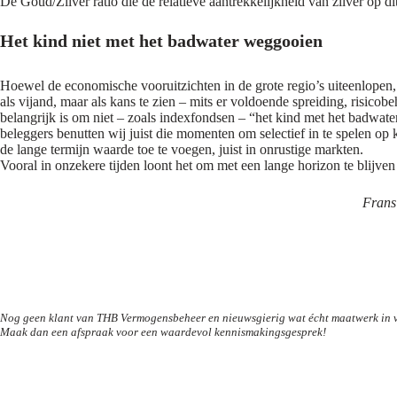
De Goud/Zilver ratio die de relatieve aantrekkelijkheid van zilver op 
Het kind niet met het badwater weggooien
Hoewel de economische vooruitzichten in de grote regio’s uiteenlopen, 
als vijand, maar als kans te zien – mits er voldoende spreiding, risicobe
belangrijk is om niet – zoals indexfondsen – “het kind met het badwat
beleggers benutten wij juist die momenten om selectief in te spelen op 
de lange termijn waarde toe te voegen, juist in onrustige markten.
Vooral in onzekere tijden loont het om met een lange horizon te blijven
Frans
Nog geen klant van THB Vermogensbeheer en nieuwsgierig wat écht maatwerk in ve
Maak dan een afspraak voor een waardevol kennismakingsgesprek!