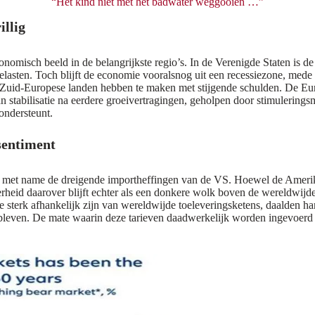
“Het kind niet met het badwater weggooien …”
illig
isch beeld in de belangrijkste regio’s. In de Verenigde Staten is de 
asten. Toch blijft de economie vooralsnog uit een recessiezone, mede dan
de Zuid-Europese landen hebben te maken met stijgende schulden. De Eu
n stabilisatie na eerdere groeivertragingen, geholpen door stimuleringsm
ondersteunt.
sentiment
ing, met name de dreigende importheffingen van de VS. Hoewel de Amer
rheid daarover blijft echter als een donkere wolk boven de wereldwijde
 sterk afhankelijk zijn van wereldwijde toeleveringsketens, daalden har
bleven. De mate waarin deze tarieven daadwerkelijk worden ingevoerd z