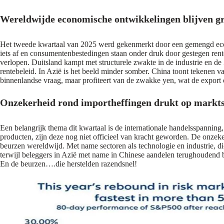
Wereldwijde economische ontwikkelingen blijven gr
Het tweede kwartaal van 2025 werd gekenmerkt door een gemengd econom
iets af en consumentenbestedingen staan onder druk door gestegen rentel
verlopen. Duitsland kampt met structurele zwakte in de industrie en 
rentebeleid. In Azië is het beeld minder somber. China toont tekenen va
binnenlandse vraag, maar profiteert van de zwakke yen, wat de export 
Onzekerheid rond importheffingen drukt op markt
Een belangrijk thema dit kwartaal is de internationale handelsspann
producten, zijn deze nog niet officieel van kracht geworden. De onzeke
beurzen wereldwijd. Met name sectoren als technologie en industrie, die
terwijl beleggers in Azië met name in Chinese aandelen terughoudend 
En de beurzen….die herstelden razendsnel!