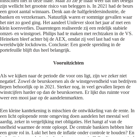
misschien niet in deze mate. Maar zo zie je maar weer dat niet belegd
zijn wellicht het grootste risico van beleggen is. In 2021 had de beurs
een groot aantal winnaars. Denk aan de halfgeleidersindustrie, de
banken en verzekeraars. Natuurlijk waren er sommige gevallen waar
het niet zo goed ging. Het aandeel Unilever sloot het jaar af met een
klein koersverlies. Daarentegen realiseerde zij een redelijk stabiele
omzet- en winstgroei. Philips had te maken met rechtzaken in de VS.
Heineken bleef achter bij de AEX, omdat zij veel last had van de
wereldwijde lockdowns. Conclusie: Een goede spreiding in de
portefeuille blijft dus heel belangrijk.
Vooruitzichten
Als we kijken naar de periode die voor ons ligt, zijn we zeker niet
negatief. Zowel de beurskoersen als de winstgevendheid van bedrijven
liepen behoorlijk op in 2021. Sterker nog, in veel gevallen liepen de
winstcijfers harder op dan de beurskoersen. Er lijkt dus ruimte voor
weer een mooi jaar op de aandelenmarkten.
Een kleine kanttekening is misschien de ontwikkeling van de rente. In
een licht oplopende rente omgeving doen aandelen het meestal wel
aardig, zeker in vergelijking met obligaties. Het hangt af van de
snelheid waarmee de rente oploopt. De centrale bankiers hebben hier
een grote rol in. Lukt het hen de inflatie onder controle te houden? En