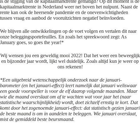
is de stijging van de kapitaalmarktrente gematigd? Op dit moment is de
kapitaalmarktrente in Nederland weer net boven het nulpunt. Naast de
rente kan ook de heersende pandemie en de onevenwichtigheden
tussen vraag en aanbod de vooruitzichten negatief beïnvloeden.
We blijven alle ontwikkelingen op de voet volgen en vertalen dit naar
onze beleggingsportefeuilles. En zoals het spreekwoord zegt: As
January goes, so goes the year!*
Wij wensen jou een geweldig mooi 2022! Dat het weer een beweeglijk
en bijzonder jaar wordt, lijkt wel duidelijk. Zoals altijd kun je weer op
ons rekenen!
*Een uitgebreid wetenschappelijk onderzoek naar de januari-
barometer (en het januari-effect) leert namelijk dat januari weliswaar
een goede voorspeller is voor de elf daarop volgende maanden. Maar
wie die maand overslaat om af te wachten wat voor jaar het (naar
statistische waarschijnlijkheid) wordt, doet zichzelf ernstig te kort. Dat
komt door het zogenoemde januari-effect: dat statistisch gezien januari
de beste maand is om in aandelen te beleggen. Wie januari overslaat,
mist de gemiddeld beste beursmaand.