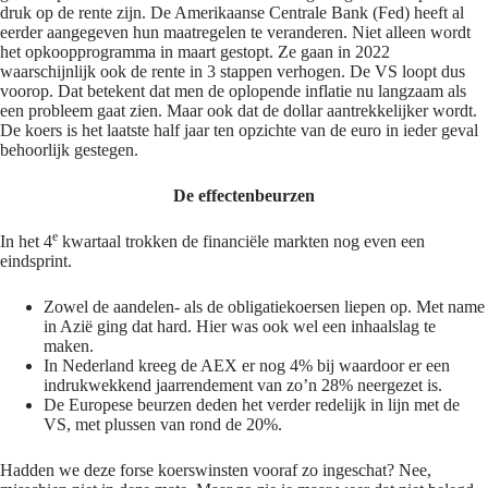
druk op de rente zijn. De Amerikaanse Centrale Bank (Fed) heeft al
eerder aangegeven hun maatregelen te veranderen. Niet alleen wordt
het opkoopprogramma in maart gestopt. Ze gaan in 2022
waarschijnlijk ook de rente in 3 stappen verhogen. De VS loopt dus
voorop. Dat betekent dat men de oplopende inflatie nu langzaam als
een probleem gaat zien. Maar ook dat de dollar aantrekkelijker wordt.
De koers is het laatste half jaar ten opzichte van de euro in ieder geval
behoorlijk gestegen.
De effectenbeurzen
e
In het 4
kwartaal trokken de financiële markten nog even een
eindsprint.
Zowel de aandelen- als de obligatiekoersen liepen op. Met name
in Azië ging dat hard. Hier was ook wel een inhaalslag te
maken.
In Nederland kreeg de AEX er nog 4% bij waardoor er een
indrukwekkend jaarrendement van zo’n 28% neergezet is.
De Europese beurzen deden het verder redelijk in lijn met de
VS, met plussen van rond de 20%.
Hadden we deze forse koerswinsten vooraf zo ingeschat? Nee,