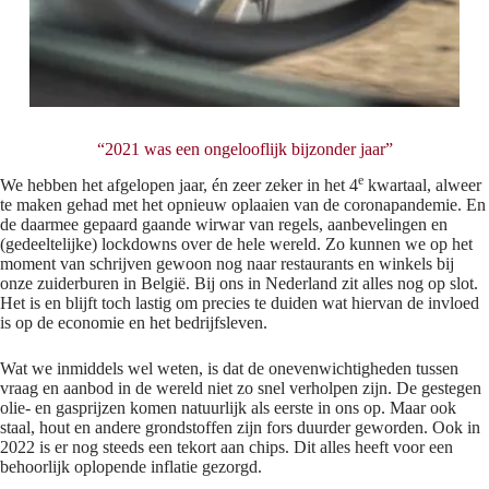
“2021 was een ongelooflijk bijzonder jaar”
e
We hebben het afgelopen jaar, én zeer zeker in het 4
kwartaal, alweer
te maken gehad met het opnieuw oplaaien van de coronapandemie. En
de daarmee gepaard gaande wirwar van regels, aanbevelingen en
(gedeeltelijke) lockdowns over de hele wereld. Zo kunnen we op het
moment van schrijven gewoon nog naar restaurants en winkels bij
onze zuiderburen in België. Bij ons in Nederland zit alles nog op slot.
Het is en blijft toch lastig om precies te duiden wat hiervan de invloed
is op de economie en het bedrijfsleven.
Wat we inmiddels wel weten, is dat de onevenwichtigheden tussen
vraag en aanbod in de wereld niet zo snel verholpen zijn. De gestegen
olie- en gasprijzen komen natuurlijk als eerste in ons op. Maar ook
staal, hout en andere grondstoffen zijn fors duurder geworden. Ook in
2022 is er nog steeds een tekort aan chips. Dit alles heeft voor een
behoorlijk oplopende inflatie gezorgd.